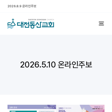
콘


2026.8.9 온라인주보
텐
츠
로
Togg
건
Navi
너
예배
뛰
기
다음세대
2026.5.10 온라인주보
미디어
교회소개
처음 오시는 분
행정