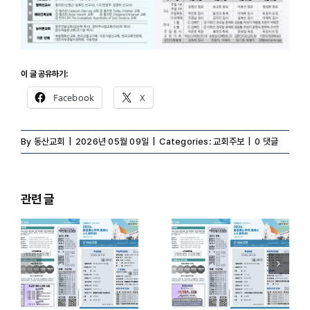
이 글 공유하기:
Facebook
X
By
동산교회
|
2026년 05월 09일
|
Categories:
교회주보
|
0 댓글
관련 글
2026.8.9 온라
2026.8.2 온라
인주보
인주보