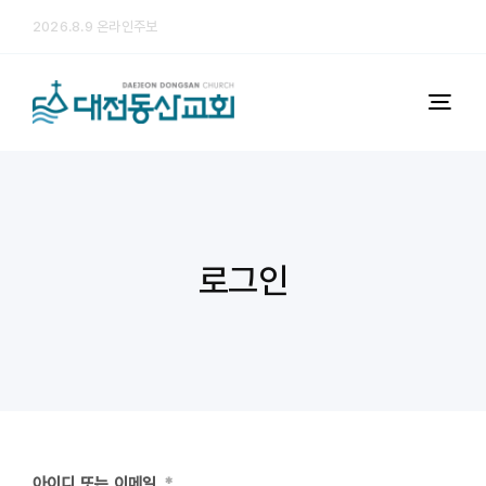
콘


2026.8.9 온라인주보
텐
츠
로
Togg
건
Navi
너
예배
뛰
기
다음세대
로그인
미디어
교회소개
처음 오시는 분
행정
아이디 또는 이메일
*