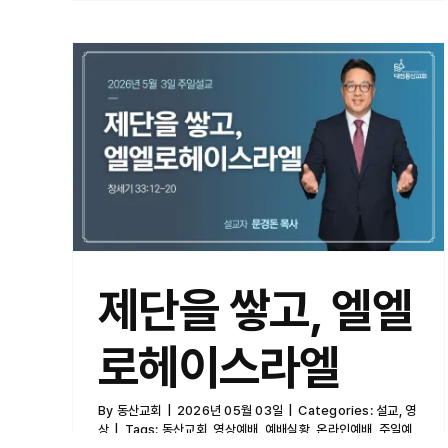
제단을 쌓고, 엘엘로헤이스라엘
제단을 쌓고, 엘엘
로헤이스라엘
By
동산교회
|
2026년 05월 03일
|
Categories:
설교
,
영
상
|
Tags:
동산교회
,
영상예배
,
예배실황
,
온라인예배
,
주일예