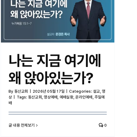
나는 지금 여기에 왜 앉아있는가?
나는 지금 여기에
왜 앉아있는가?
By
동산교회
|
2026년 05월 17일
|
Categories:
설교
,
영
상
|
Tags:
동산교회
,
영상예배
,
예배실황
,
온라인예배
,
주일예
배
글 내용 전체보기
0