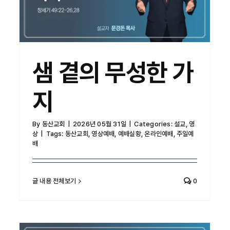
샘 곁의 무성한 가
지
By
동산교회
|
2026년 05월 31일
|
Categories:
설교
,
영
상
|
Tags:
동산교회
,
영상예배
,
예배실황
,
온라인예배
,
주일예
배
글 내용 전체보기
0