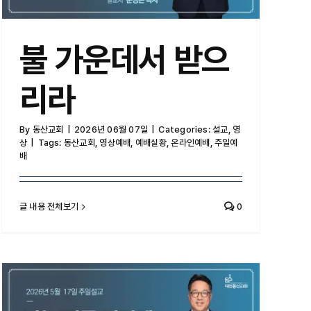
불 가운데서 받으
리라
By
동산교회
|
2026년 06월 07일
|
Categories:
설교
,
영
상
|
Tags:
동산교회
,
영상예배
,
예배실황
,
온라인예배
,
주일예
배
글 내용 전체보기
0