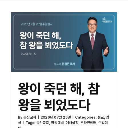
왕이 죽던 해, 참 왕을 뵈었도다
왕이 죽던 해, 참
왕을 뵈었도다
By
동산교회
|
2026년 07월 26일
|
Categories:
설교
,
영
상
|
Tags:
동산교회
,
영상예배
,
예배실황
,
온라인예배
,
주일예