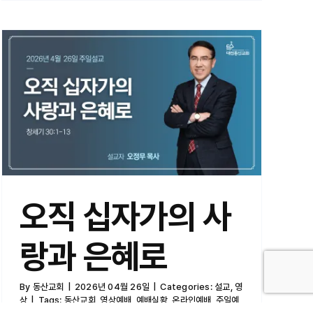
오직 십자가의 사랑과 은혜로
오직 십자가의 사
랑과 은혜로
By
동산교회
|
2026년 04월 26일
|
Categories:
설교
,
영
상
|
Tags:
동산교회
,
영상예배
,
예배실황
,
온라인예배
,
주일예