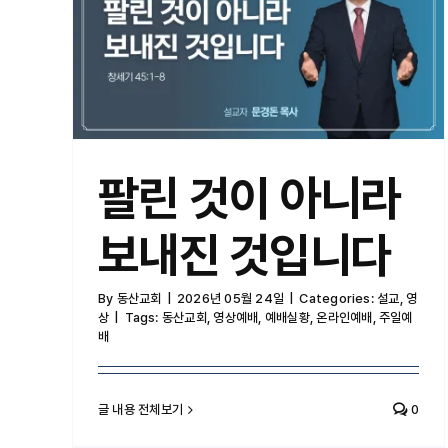
팔린 것이 아니라 보내진 것입니다
팔린 것이 아니라
보내진 것입니다
By
동산교회
|
2026년 05월 24일
|
Categories:
설교
,
영
상
|
Tags:
동산교회
,
영상예배
,
예배실황
,
온라인예배
,
주일예
배
글 내용 전체보기
0