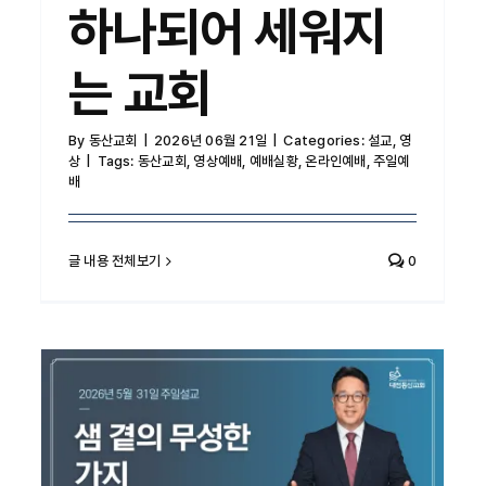
하나되어 세워지
는 교회
By
동산교회
|
2026년 06월 21일
|
Categories:
설교
,
영
상
|
Tags:
동산교회
,
영상예배
,
예배실황
,
온라인예배
,
주일예
배
글 내용 전체보기
0
샘 곁의 무성한 가지