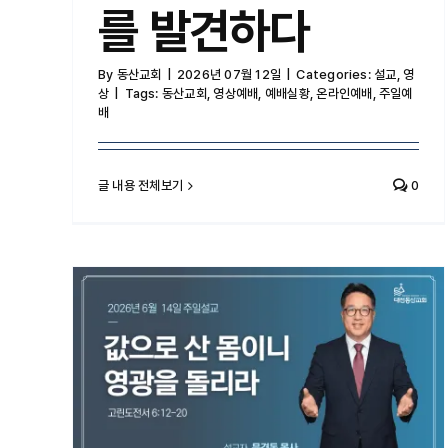
를 발견하다
By
동산교회
|
2026년 07월 12일
|
Categories:
설교
,
영
상
|
Tags:
동산교회
,
영상예배
,
예배실황
,
온라인예배
,
주일예
배
글 내용 전체보기
0
값으로 산 몸이니 영광을 돌리라