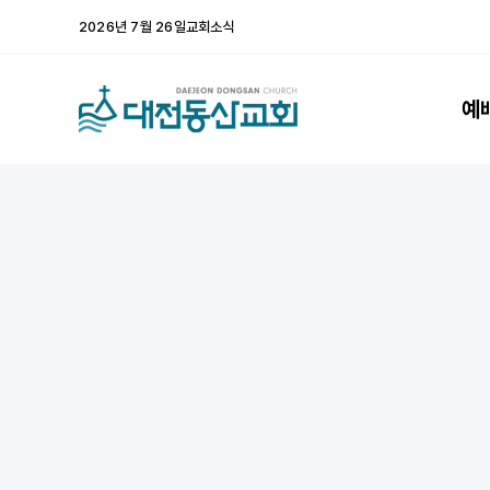
콘
2026년 7월 26일교회소식
텐
츠
로
예
건
너
뛰
기