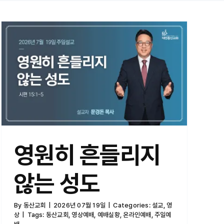
영원히 흔들리지 않는 성도
영원히 흔들리지
않는 성도
By
동산교회
|
2026년 07월 19일
|
Categories:
설교
,
영
상
|
Tags:
동산교회
,
영상예배
,
예배실황
,
온라인예배
,
주일예