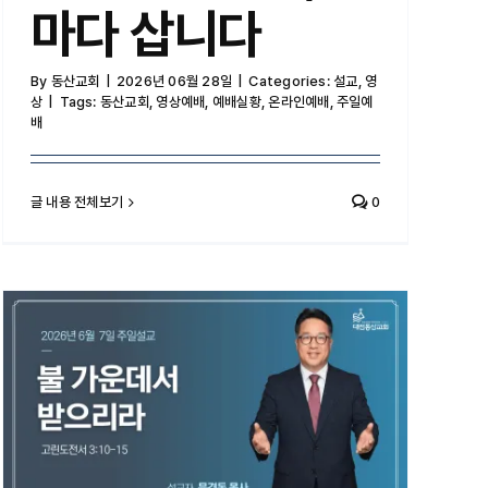
마다 삽니다
By
동산교회
|
2026년 06월 28일
|
Categories:
설교
,
영
상
|
Tags:
동산교회
,
영상예배
,
예배실황
,
온라인예배
,
주일예
배
글 내용 전체보기
0
불 가운데서 받으리라