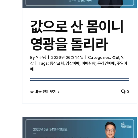
값으로 산 몸이니
영광을 돌리라
By
엄은정
|
2026년 06월 14일
|
Categories:
설교
,
영
상
|
Tags:
동산교회
,
영상예배
,
예배실황
,
온라인예배
,
주일예
배
글 내용 전체보기
0