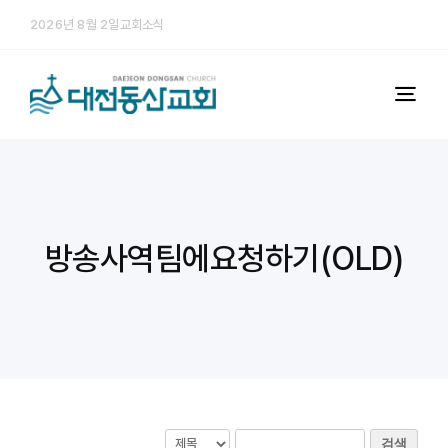
콘


2026년 8월 2일교회소식
텐
츠
로
Togg
건
Navi
너
예배
뛰
기
다음세대
방송사역팀에요청하기(OLD)
미디어
교회소개
처음 오시는 분
검색
행정