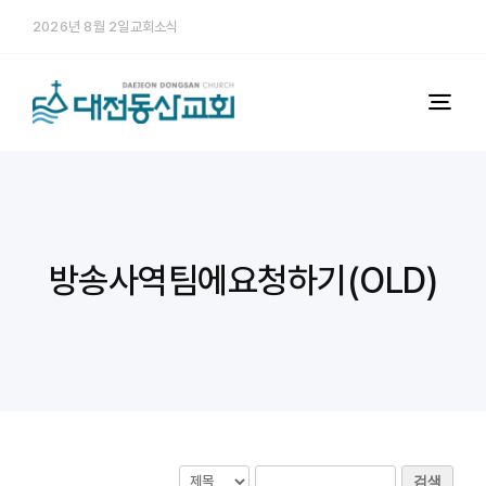
콘


2026년 8월 2일교회소식
텐
츠
로
Togg
건
Navi
너
예배
뛰
기
다음세대
방송사역팀에요청하기(OLD)
미디어
교회소개
처음 오시는 분
검색
행정