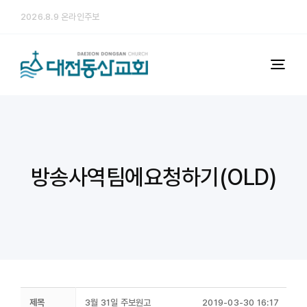
콘


2026.8.9 온라인주보
텐
츠
로
Togg
건
Navi
너
예배
뛰
기
다음세대
방송사역팀에요청하기(OLD)
미디어
교회소개
처음 오시는 분
제목
3월 31일 주보원고
2019-03-30 16:17
행정