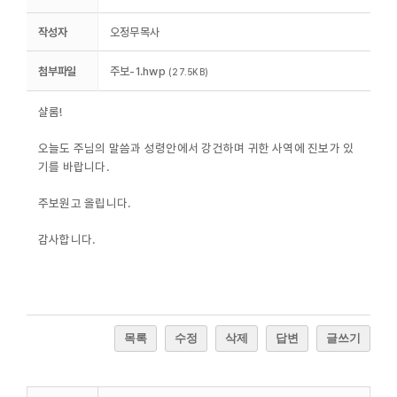
작성자
오정무목사
로그인
첨부파일
주보-1.hwp
(27.5KB)
회원 가입
샬롬!
오늘도 주님의 말씀과 성령안에서 강건하며 귀한 사역에 진보가 있
기를 바랍니다.
주보원고 올립니다.
감사합니다.
목록
수정
삭제
답변
글쓰기