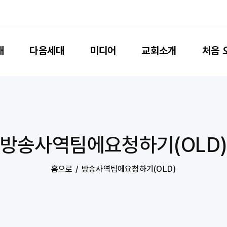


배
다음세대
미디어
교회소개
처음 
방송사역팀에요청하기(OLD
홈으로
방송사역팀에요청하기(OLD)