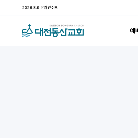
콘
2026.8.9 온라인주보
텐
츠
로
예
건
너
뛰
기